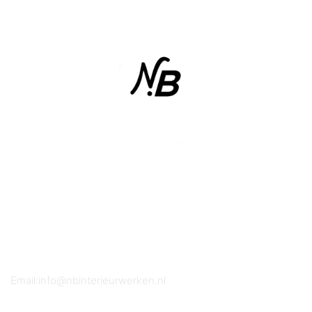
WAAR KUN JE ONS VINDEN?
Oudevaart 69
1749 CH Warmenhuizen
Mobiel: 06 21 203 628
Email:info@nbinterieurwerken.nl