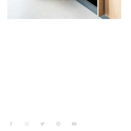
MEER INFORMATIE?
De mogelijkheden zijn vrijwel onbeperkt. Alle projecten
worden op maat gemaakt, in de door u gewenste stijl. Alle
projecten worden in de werkplaats gemaakt waarna deze
worden afgewerkt in de eigen spuiterij.
Of u nu een bedrijf bent of particulier, graag maken we voor
u een passende, vrijblijvende prijsopgave. Hierbij denken wij
graag met u mee over het materiaalgebruik en/of
detailleringen.